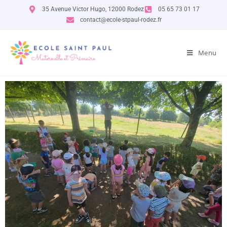
35 Avenue Victor Hugo, 12000 Rodez
05 65 73 01 17
contact@ecole-stpaul-rodez.fr
Menu